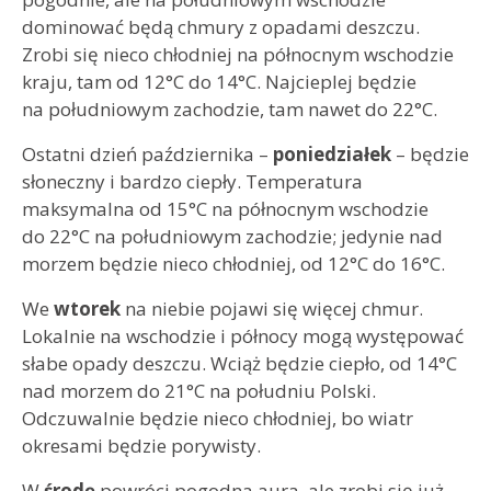
dominować będą chmury z opadami deszczu.
Zrobi się nieco chłodniej na północnym wschodzie
kraju, tam od 12°C do 14°C. Najcieplej będzie
na południowym zachodzie, tam nawet do 22°C.
Ostatni dzień października –
poniedziałek
– będzie
słoneczny i bardzo ciepły. Temperatura
maksymalna od 15°C na północnym wschodzie
do 22°C na południowym zachodzie; jedynie nad
morzem będzie nieco chłodniej, od 12°C do 16°C.
We
wtorek
na niebie pojawi się więcej chmur.
Lokalnie na wschodzie i północy mogą występować
słabe opady deszczu. Wciąż będzie ciepło, od 14°C
nad morzem do 21°C na południu Polski.
Odczuwalnie będzie nieco chłodniej, bo wiatr
okresami będzie porywisty.
W
środę
powróci pogodna aura, ale zrobi się już