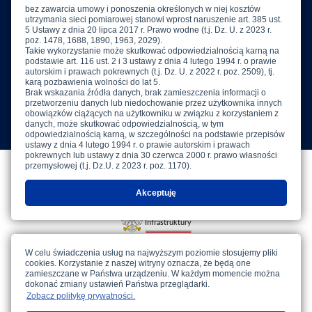
Powyższa strona jest serwisem informacyjnym IMGW-PIB,
Copyright IMGW-PIB © Wszelkie prawa zastrzeżone