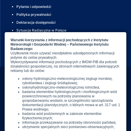
Pytania i odpowiedzi
Polityka prywatności
Deklaracja dostępności
Sytuacja Radiacyjna w Polsce
Meteoalarm
Dane publiczne IMGW-PIB
Biuletyn informacji publicznej
IMGW-PIB
01-673 Warszawa
ul. Podleśna 61
E.
imgw@imgw.pl
T.
(+48) 22 569 41 00
F.
(+48) 22 834 18 01
W.
www.imgw.pl