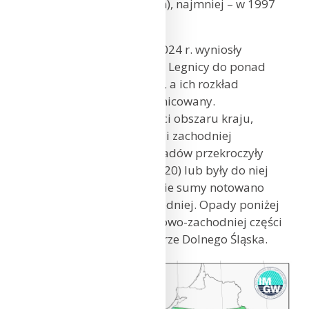
r. (ze średnią sumą 85,6 mm), najmniej – w 1997
r. (zaledwie 7,0 mm).
Sumy opadów w styczniu 2024 r. wyniosły
od poniżej 20 mm w okolicy Legnicy do ponad
80 mm w Lęborku i w Ustce, a ich rozkład
przestrzenny był silnie zróżnicowany.
Na zdecydowanej większości obszaru kraju,
z wyjątkiem Dolnego Śląska i zachodniej
Wielkopolski, wysokości opadów przekroczyły
normę wieloletnią (1991-2020) lub były do niej
zbliżone. Szczególnie wysokie sumy notowano
w Polsce południowo-wschodniej. Opady poniżej
normy wystąpiły w południowo-zachodniej części
Wielkopolski oraz na obszarze Dolnego Śląska.