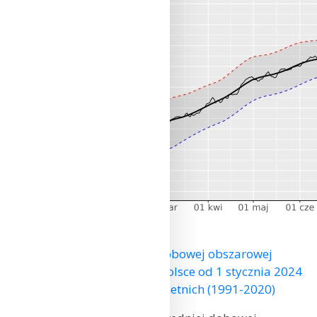
Zmienność średniej dobowej obszarowej
temperatury powietrza w Polsce od 1 stycznia 2024
r. na tle wartości wieloletnich (1991-2020)