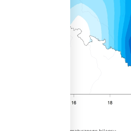
Przestrzenny rozkład klimatycznego bilansu