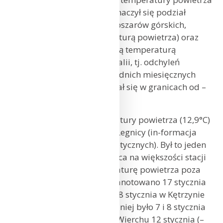
w styczniu pokazuje, że zaznaczył się podział
na Polskę zachodnią (bez obszarów górskich,
z dodatnią średnią temperaturą powietrza) oraz
wschodnią (z ujemną średnią temperaturą
powietrza). Wskaźnik anomalii, tj. odchyleń
od wartości wieloletnich średnich miesięcznych
z okresu 1991-2020, zawierał się w granicach od –
0,5°C do 1,5°C.
Najwyższą wartość temperatury powietrza (12,9°C)
odnotowano 24 stycznia w Legnicy (in-formacja
dotyczy jedynie stacji synoptycznych). Był to jeden
z najcieplejszych dni miesiąca na większości stacji
w Polsce. Najniższą temperaturę powietrza poza
stacjami wysokogórskimi zanotowano 17 stycznia
w Suwałkach (–23,8°C) oraz 8 stycznia w Kętrzynie
(–22°C). Na Śnieżce najchłodniej było 7 i 8 stycznia
(–16,4°C), a na Kasprowym Wierchu 12 stycznia (–