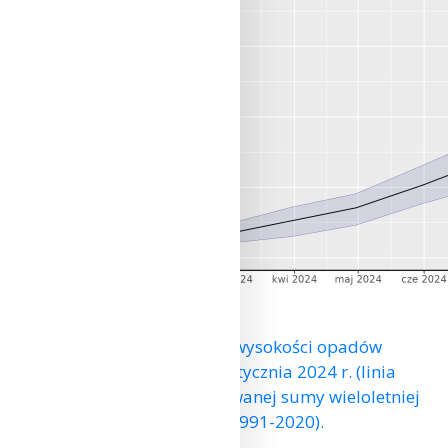
Skumulowana suma wysokości opadów
atmosferycznych od 1 stycznia 2024 r. (linia
czerwona) na tle skumulowanej sumy wieloletniej
(linia czarna, 1991-2020).