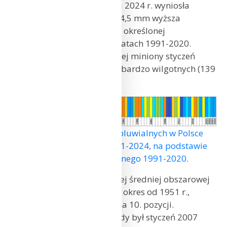
atmosferycznego w styczniu 2024 r. wyniosła
w Polsce 50,8 mm i była o 14,5 mm wyższa
od normy dla tego miesiąca określonej
na podstawie pomiarów w latach 1991-2020.
Wg klasyfikacji Kaczorowskiej miniony styczeń
należy zaliczyć do miesięcy bardzo wilgotnych (139
proc. normy).
Klasyfikacja warunków pluwialnych w Polsce
w styczniu, w okresie 1951-2024, na podstawie
norm okresu normalnego 1991-2020.
Według klasyfikacji rangowej średniej obszarowej
sumy opadów, obejmującej okres od 1951 r.,
styczeń 2024 r. plasuje się na 10. pozycji.
Najbardziej zasobny w opady był styczeń 2007