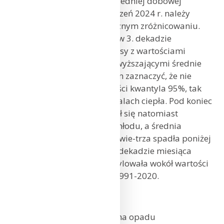
Pod względem przebiegu średniej dobowej
temperatury powietrza styczeń 2024 r. należy
zaliczyć do miesięcy o znacznym zróżnicowaniu.
Na początku miesiąca oraz w 3. dekadzie
zaznaczyły się wyraźne okresy z wartościami
temperatury znacznie przewyższającymi średnie
z wielolecia. Należy przy tym zaznaczyć, że nie
zostały przekroczone wartości kwantyla 95%, tak
więc nie możemy mówić o falach ciepła. Pod koniec
1. dekady stycznia zaznaczył się natomiast
stosunkowo krótki epizod chłodu, a średnia
obszarowa temperatura powie-trza spadła poniżej
wartości kwantyla 5%. W 2. dekadzie miesiąca
temperatura powietrza oscylowała wokół wartości
oczekiwanych z wielolecia 1991-2020.
OPADY ATMOSFERYCZNE
Obszarowo uśredniona suma opadu