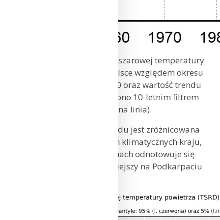
Seria anomalii średniej obszarowej temperatury
powietrza w styczniu w Polsce względem okresu
referencyjnego 1991-2020 oraz wartość trendu
(°C/10 lat); serie wygładzono 10-letnim filtrem
Gaussa (czarna linia).
Wartość współczynnika trendu jest zróżnicowana
w poszczególnych regionach klimatycznych kraju,
jednak we wszystkich regionach odnotowuje się
wzrost temperatury, najsilniejszy na Podkarpaciu
(0,44°C/10 lat).