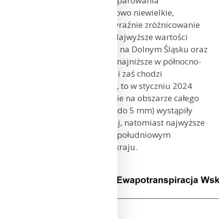
W styczniu 2024 r. wartości parowania
potencjalnego były stosunkowo niewielkie,
natomiast zaznaczyło się wyraźnie zróżnicowanie
przestrzenne tej zmiennej. Najwyższe wartości
osiągające 16 mm wystąpiły na Dolnym Śląsku oraz
na Podkarpaciu, natomiast najniższe w północno-
wschodniej części kraju. Jeśli zaś chodzi
o klimatyczny bilans wodny, to w styczniu 2024
r. jego wartości były dodatnie na obszarze całego
kraju. Najniższe (spadające do 5 mm) wystąpiły
w okolicach Kotliny Kłodzkiej, natomiast najwyższe
przekraczające 60 mm – na południowym
wschodzie oraz na północy kraju.