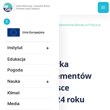
Przejdź
Ścieżka
Home
Wydarzenia
do
nawigacyjna
Charakterystyka wybranych elementów klimatu w Polsce w
treści
styczniu 2024 roku
14.02.2024
Instytut
Edukacja
Charakterystyka
Pogoda
wybranych elementów
Nauka
klimatu w Polsce
Klimat
w styczniu 2024 roku
Media