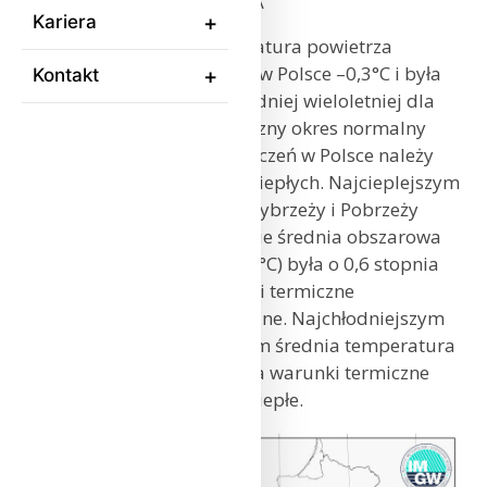
TEMPERATURA POWIETRZA
Kariera
Średnia obszarowa temperatura powietrza
w styczniu 2024 r. wyniosła w Polsce –0,3°C i była
Kontakt
o 0,9 stopnia wyższa od średniej wieloletniej dla
tego miesiąca (klimatologiczny okres normalny
1991-2020). Tegoroczny styczeń w Polsce należy
zaliczyć do miesięcy lekko ciepłych. Najcieplejszym
regionem w kraju był Pas Wybrzeży i Pobrzeży
Południowo-bałtyckich, gdzie średnia obszarowa
temperatura powietrza (0,8°C) była o 0,6 stopnia
wyższa od normy, a warunki termiczne
sklasyfikowano jako normalne. Najchłodniejszym
regionem były Karpaty – tam średnia temperatura
powietrza wyniosła –0,7°C, a warunki termiczne
sklasyfikowano jako lekko ciepłe.