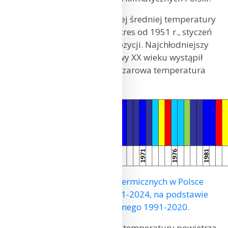
Według klasyfikacji rangowej średniej temperatury
miesięcznej, obejmującej okres od 1951 r., styczeń
2024 r. plasuje się na 24. pozycji. Najchłodniejszy
styczeń od początku II połowy XX wieku wystąpił
w 1987 r., kiedy średnia obszarowa temperatura
powietrza wyniosła –10,7°C.
Klasyfikacja warunków termicznych w Polsce
w styczniu, w okresie 1951-2024, na podstawie
norm okresu normalnego 1991-2020.
Przestrzenne zróżnicowanie temperatury powietrza