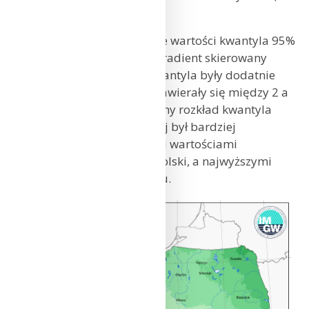
16,1°C).
W przestrzennym rozkładzie wartości kwantyla 95%
zaznaczał się dość spójny gradient skierowany
w kierunku NE; wartości kwantyla były dodatnie
na całym obszarze kraju i zawierały się między 2 a
11°C. Natomiast przestrzenny rozkład kwantyla
5% temperatury minimalnej był bardziej
zróżnicowany, z najniższymi wartościami
na północnym-wschodzie Polski, a najwyższymi
występującymi na wybrzeżu.