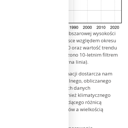
Seria anomalii średniej obszarowej wysokości
opadów w styczniu w Polsce względem okresu
referencyjnego 1991-2020 oraz wartość trendu
(mm/10 lat); serie wygładzono 10-letnim filtrem
Gaussa (czarna linia).
Niezwykle ciekawych informacji dostarcza nam
analiza parowania potencjalnego, obliczanego
na podstawie standardowych danych
meteorologicznych, jak również klimatycznego
bilansu wodnego (KBW), będącego różnicą
pomiędzy wysokością opadów a wielkością
parowania.