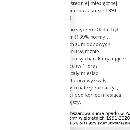
w stosunku do normy (tj. średniej miesięcznej
wartości wieloletniej elementu w okresie 1991-
2020).
Jak już wcześniej wspomniano styczeń 2024 r. był
miesiącem bardzo wilgotnym (139% normy).
W przebiegu skumulowanych sum dobowych
średniego obszarowego opadu wyraźnie
zaznaczają się dwa krótsze okresy charakteryzujące
się znacznymi sumami opadu (w 1. oraz
3. dekadzie miesiąca). Przez cały miesiąc
skumulowane wartości opadu przewyższały
wartości wieloletnie, przy czym należy zaznaczyć,
że w 2. dekadzie stycznia jak i pod koniec miesiąca
przyrost był wyraźnie wolniejszy.