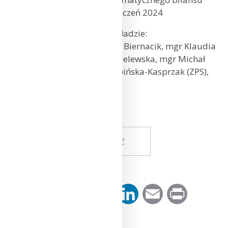
wodnego – styczeń 2024
Opracował zespół ZMK w składzie:
dr Michał Marosz, dr Dawid Biernacik, mgr Klaudia
Kusek, mgr inż. Kamila Wasielewska, mgr Michał
Kitowski, dr Małgorzata Kępińska-Kasprzak (ZPS),
dr Edward Łaszyca
Wróć
Facebook
Twitter
Pinterest
LinkedIn
Email
Print