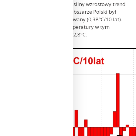
Występujący od szeregu lat silny wzrostowy trend
temperatury powietrza na obszarze Polski był
w styczniu 2024 r. kontynuowany (0,38°C/10 lat).
Tylko od 1951 r. wzrost temperatury w tym
miesiącu szacowany jest na 2,8°C.