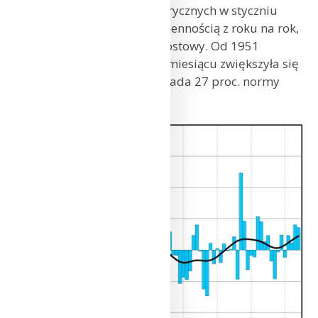
Wysokość opadów atmosferycznych w styczniu
charakteryzuje się dużą zmiennością z roku na rok,
ale widoczny jest trend wzrostowy. Od 1951
r. wysokość opadów w tym miesiącu zwiększyła się
o prawie 10 mm, co odpowiada 27 proc. normy
z lat 1991-2020.